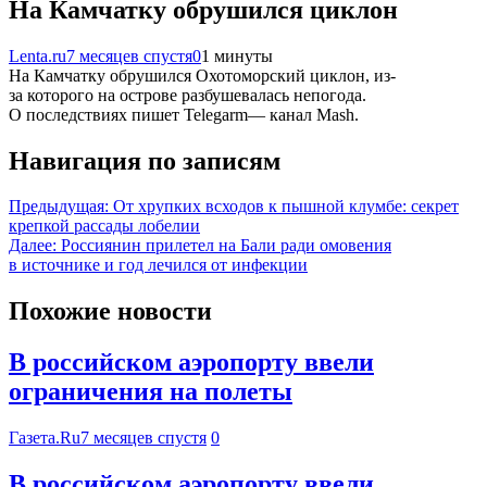
На Камчатку обрушился циклон
Lenta.ru
7 месяцев спустя
0
1 минуты
На Камчатку обрушился Охотоморский циклон, из-
за которого на острове разбушевалась непогода.
О последствиях пишет Telegarm— канал Mash.
Навигация по записям
Предыдущая:
От хрупких всходов к пышной клумбе: секрет
крепкой рассады лобелии
Далее:
Россиянин прилетел на Бали ради омовения
в источнике и год лечился от инфекции
Похожие новости
В российском аэропорту ввели
ограничения на полеты
Газета.Ru
7 месяцев спустя
0
В российском аэропорту ввели