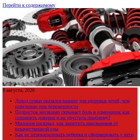
Перейти к содержимому
8 августа, 2026
Доход семьи оказался важнее для здоровья детей, чем
поведение при беременности
Подросток месяцами скрывает боль и изменения: как
сохранить доверие и не упустить проблему?
Милонов раскрыл, как защитить школьников от
некачественной еды
Как не перекармливать ребенка и сформировать у него