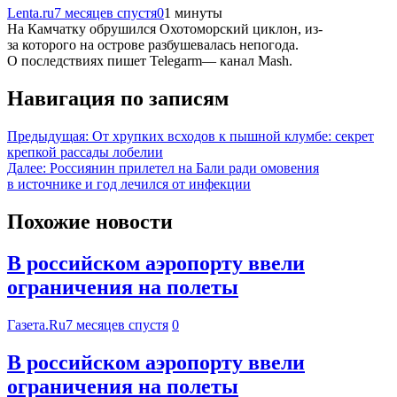
Lenta.ru
7 месяцев спустя
0
1 минуты
На Камчатку обрушился Охотоморский циклон, из-
за которого на острове разбушевалась непогода.
О последствиях пишет Telegarm— канал Mash.
Навигация по записям
Предыдущая:
От хрупких всходов к пышной клумбе: секрет
крепкой рассады лобелии
Далее:
Россиянин прилетел на Бали ради омовения
в источнике и год лечился от инфекции
Похожие новости
В российском аэропорту ввели
ограничения на полеты
Газета.Ru
7 месяцев спустя
0
В российском аэропорту ввели
ограничения на полеты