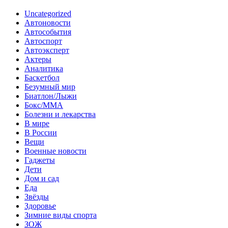
Uncategorized
Автоновости
Автособытия
Автоспорт
Автоэксперт
Актеры
Аналитика
Баскетбол
Безумный мир
Биатлон/Лыжи
Бокс/MMA
Болезни и лекарства
В мире
В России
Вещи
Военные новости
Гаджеты
Дети
Дом и сад
Еда
Звёзды
Здоровье
Зимние виды спорта
ЗОЖ