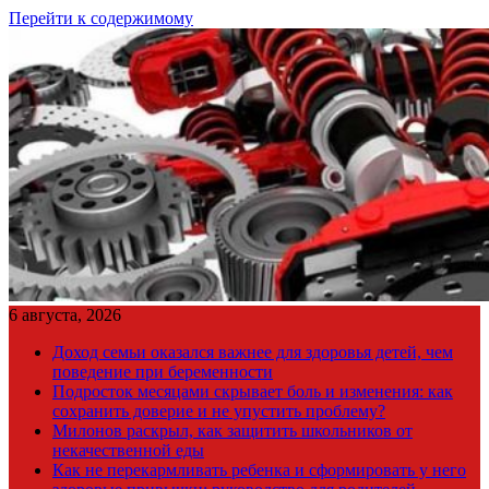
Перейти к содержимому
6 августа, 2026
Доход семьи оказался важнее для здоровья детей, чем
поведение при беременности
Подросток месяцами скрывает боль и изменения: как
сохранить доверие и не упустить проблему?
Милонов раскрыл, как защитить школьников от
некачественной еды
Как не перекармливать ребенка и сформировать у него