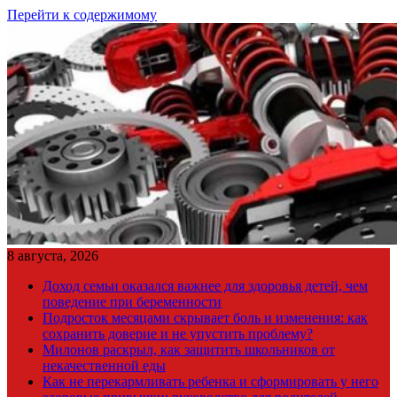
Перейти к содержимому
8 августа, 2026
Доход семьи оказался важнее для здоровья детей, чем
поведение при беременности
Подросток месяцами скрывает боль и изменения: как
сохранить доверие и не упустить проблему?
Милонов раскрыл, как защитить школьников от
некачественной еды
Как не перекармливать ребенка и сформировать у него