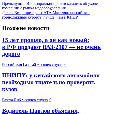
Предыдущая:
В Росздравнадзоре высказались об уходе
компаний с рынка медоборудования
Далее:
Вице-президент АТА Мкртчян: российские
горнолыжные курорты лучше, чем в КНДР
Похожие новости
15 лет прошло, а он как новый:
в РФ продают ВАЗ-2107 — не очень
дорого
Российская Газета
6 месяцев спустя
0
ПНИПУ: у китайского автомобиля
необходимо тщательно проверять
кузов
Газета.Ru
6 месяцев спустя
0
Водитель Павлов объяснил,