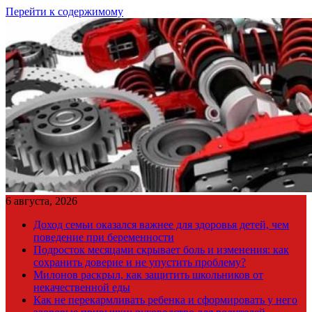
Перейти к содержимому
6 августа, 2026
Доход семьи оказался важнее для здоровья детей, чем
поведение при беременности
Подросток месяцами скрывает боль и изменения: как
сохранить доверие и не упустить проблему?
Милонов раскрыл, как защитить школьников от
некачественной еды
Как не перекармливать ребенка и сформировать у него