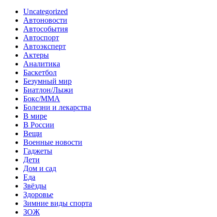
Uncategorized
Автоновости
Автособытия
Автоспорт
Автоэксперт
Актеры
Аналитика
Баскетбол
Безумный мир
Биатлон/Лыжи
Бокс/MMA
Болезни и лекарства
В мире
В России
Вещи
Военные новости
Гаджеты
Дети
Дом и сад
Еда
Звёзды
Здоровье
Зимние виды спорта
ЗОЖ