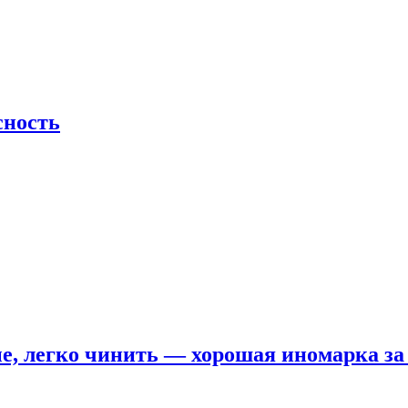
сность
е, легко чинить — хорошая иномарка за 5