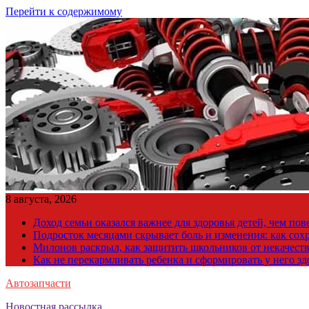
Перейти к содержимому
8 августа, 2026
Доход семьи оказался важнее для здоровья детей, чем по
Подросток месяцами скрывает боль и изменения: как сох
Милонов раскрыл, как защитить школьников от некачест
Как не перекармливать ребенка и сформировать у него з
Автозапчасти
Новостная рассылка