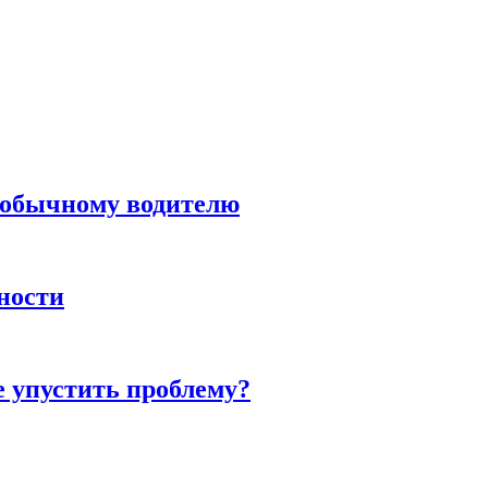
н обычному водителю
нности
е упустить проблему?