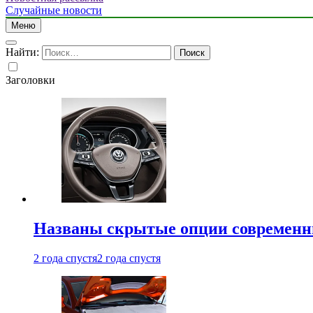
Случайные новости
Меню
Найти:
Заголовки
Названы скрытые опции современн
2 года спустя
2 года спустя