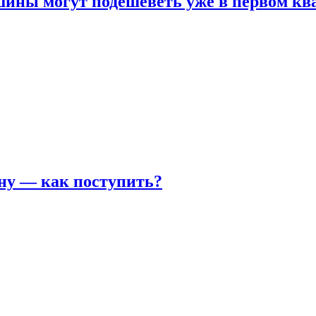
шины могут подешеветь уже в первом кв
ну — как поступить?