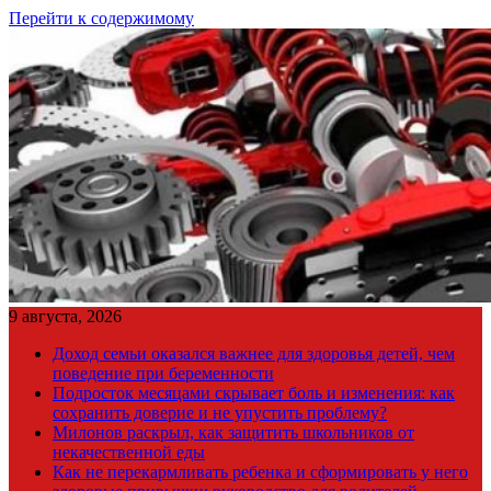
Перейти к содержимому
9 августа, 2026
Доход семьи оказался важнее для здоровья детей, чем
поведение при беременности
Подросток месяцами скрывает боль и изменения: как
сохранить доверие и не упустить проблему?
Милонов раскрыл, как защитить школьников от
некачественной еды
Как не перекармливать ребенка и сформировать у него