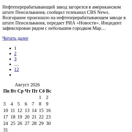
Нефтеперерабатывающий завод загорелся в американском
штате Пенсильвания, сообщил телеканал CBS News.
Возгорание произошло на нефтеперерабатывающем заводе в
штате Пенсильвания, передает РИА «Новости». Инцидент
зафиксирован рядом с небольшим городком Мар…
Читать далее
1
2
3
…
12
Август 2026
Пн
Вт
Ср
Чт
Пт
Сб
Вс
1
2
3
4
5
6
7
8
9
10
11
12
13
14
15
16
17
18
19
20
21
22
23
24
25
26
27
28
29
30
31