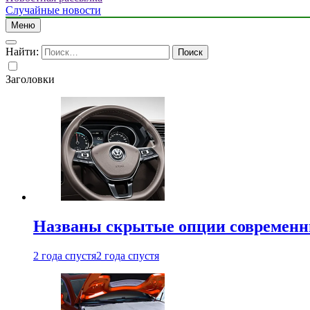
Случайные новости
Меню
Найти:
Заголовки
Названы скрытые опции современн
2 года спустя
2 года спустя