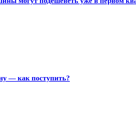
шины могут подешеветь уже в первом кв
ну — как поступить?