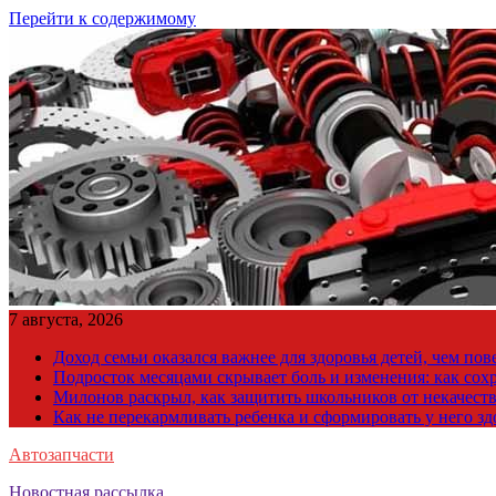
Перейти к содержимому
7 августа, 2026
Доход семьи оказался важнее для здоровья детей, чем по
Подросток месяцами скрывает боль и изменения: как сох
Милонов раскрыл, как защитить школьников от некачест
Как не перекармливать ребенка и сформировать у него з
Автозапчасти
Новостная рассылка