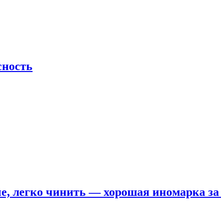
сность
е, легко чинить — хорошая иномарка за 5