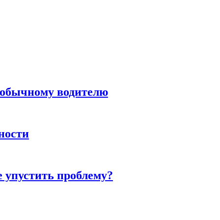
н обычному водителю
нности
е упустить проблему?