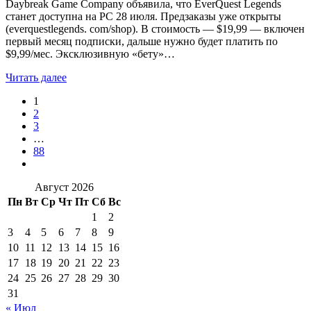
Daybreak Game Company объявила, что EverQuest Legends
станет доступна на PC 28 июля. Предзаказы уже открыты
(everquestlegends. com/shop). В стоимость — $19,99 — включен
первый месяц подписки, дальше нужно будет платить по
$9,99/мес. Эксклюзивную «бету»…
Читать далее
1
2
3
…
88
Август 2026
Пн
Вт
Ср
Чт
Пт
Сб
Вс
1
2
3
4
5
6
7
8
9
10
11
12
13
14
15
16
17
18
19
20
21
22
23
24
25
26
27
28
29
30
31
« Июл