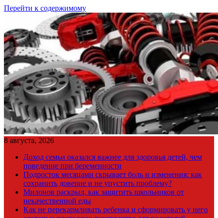
Перейти к содержимому
8 августа, 2026
Доход семьи оказался важнее для здоровья детей, чем
поведение при беременности
Подросток месяцами скрывает боль и изменения: как
сохранить доверие и не упустить проблему?
Милонов раскрыл, как защитить школьников от
некачественной еды
Как не перекармливать ребенка и сформировать у него