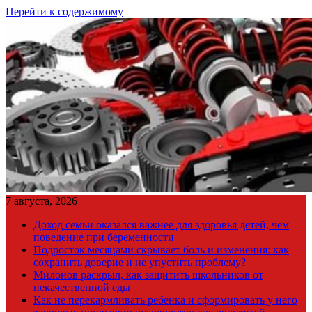
Перейти к содержимому
7 августа, 2026
Доход семьи оказался важнее для здоровья детей, чем
поведение при беременности
Подросток месяцами скрывает боль и изменения: как
сохранить доверие и не упустить проблему?
Милонов раскрыл, как защитить школьников от
некачественной еды
Как не перекармливать ребенка и сформировать у него