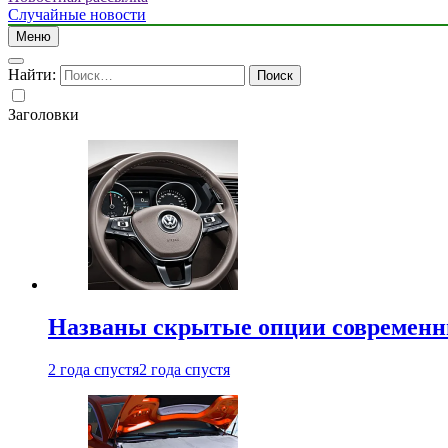
Случайные новости
Меню
Найти:
Заголовки
Названы скрытые опции современн
2 года спустя
2 года спустя