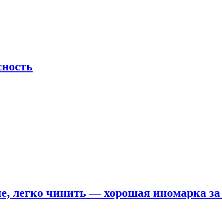
сность
е, легко чинить — хорошая иномарка за 5