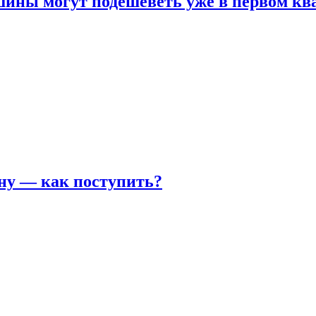
шины могут подешеветь уже в первом кв
ну — как поступить?