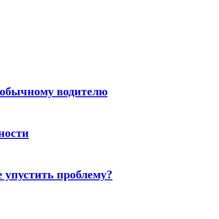
н обычному водителю
нности
е упустить проблему?