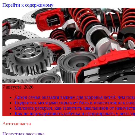
Перейти к содержимому
7 августа, 2026
Доход семьи оказался важнее для здоровья детей, чем по
Подросток месяцами скрывает боль и изменения: как сох
Милонов раскрыл, как защитить школьников от некачест
Как не перекармливать ребенка и сформировать у него з
Автозапчасти
Новостная рассылка