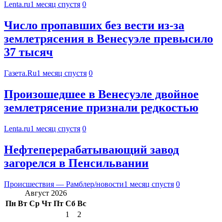
Lenta.ru
1 месяц спустя
0
Число пропавших без вести из-за
землетрясения в Венесуэле превысило
37 тысяч
Газета.Ru
1 месяц спустя
0
Произошедшее в Венесуэле двойное
землетрясение признали редкостью
Lenta.ru
1 месяц спустя
0
Нефтеперерабатывающий завод
загорелся в Пенсильвании
Происшествия — Рамблер/новости
1 месяц спустя
0
Август 2026
Пн
Вт
Ср
Чт
Пт
Сб
Вс
1
2