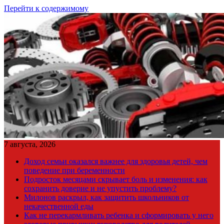
Перейти к содержимому
7 августа, 2026
Доход семьи оказался важнее для здоровья детей, чем
поведение при беременности
Подросток месяцами скрывает боль и изменения: как
сохранить доверие и не упустить проблему?
Милонов раскрыл, как защитить школьников от
некачественной еды
Как не перекармливать ребенка и сформировать у него