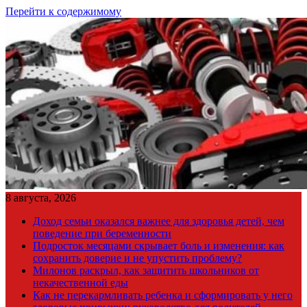
Перейти к содержимому
8 августа, 2026
Доход семьи оказался важнее для здоровья детей, чем
поведение при беременности
Подросток месяцами скрывает боль и изменения: как
сохранить доверие и не упустить проблему?
Милонов раскрыл, как защитить школьников от
некачественной еды
Как не перекармливать ребенка и сформировать у него