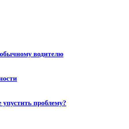
н обычному водителю
нности
е упустить проблему?