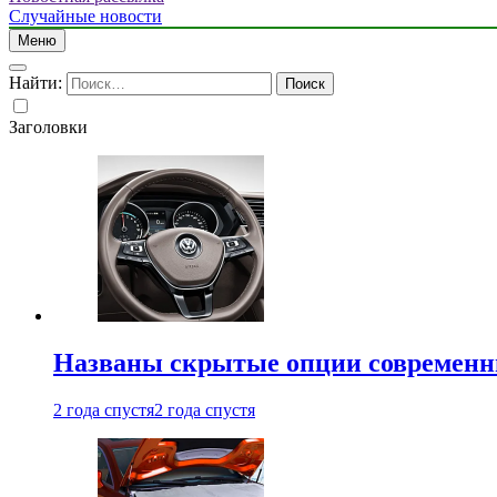
Случайные новости
Меню
Найти:
Заголовки
Названы скрытые опции современн
2 года спустя
2 года спустя