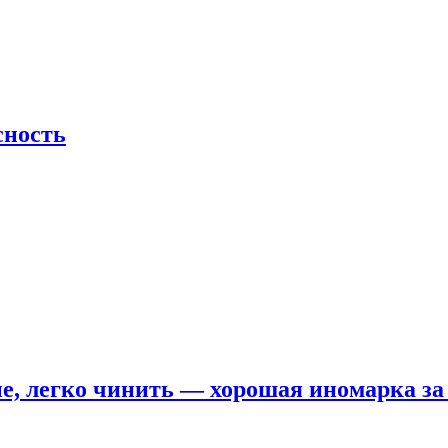
сность
е, легко чинить — хорошая иномарка за 5