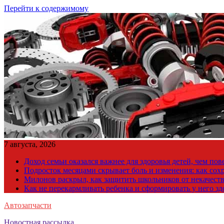
Перейти к содержимому
7 августа, 2026
Доход семьи оказался важнее для здоровья детей, чем по
Подросток месяцами скрывает боль и изменения: как сох
Милонов раскрыл, как защитить школьников от некачест
Как не перекармливать ребенка и сформировать у него з
Автозапчасти
Новостная рассылка