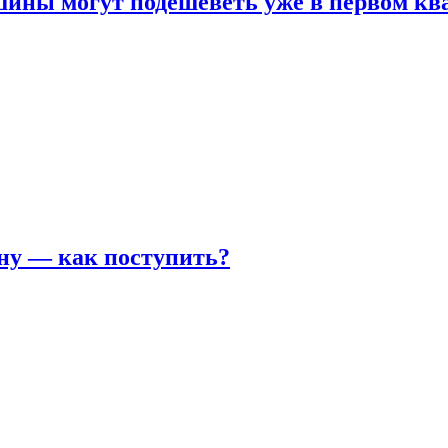
шины могут подешеветь уже в первом кв
ну — как поступить?