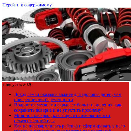
Перейти к содержимому
7 августа, 2026
Доход семьи оказался важнее для здоровья детей, чем
поведение при беременности
Подросток месяцами скрывает боль и изменения: как
сохранить доверие и не упустить проблему?
Милонов раскрыл, как защитить школьников от
некачественной еды
Как не перекармливать ребенка и сформировать у него