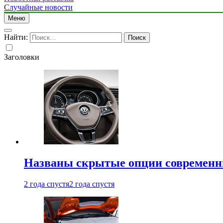
Случайные новости
Меню
Найти:
Заголовки
Названы скрытые опции современн
2 года спустя
2 года спустя