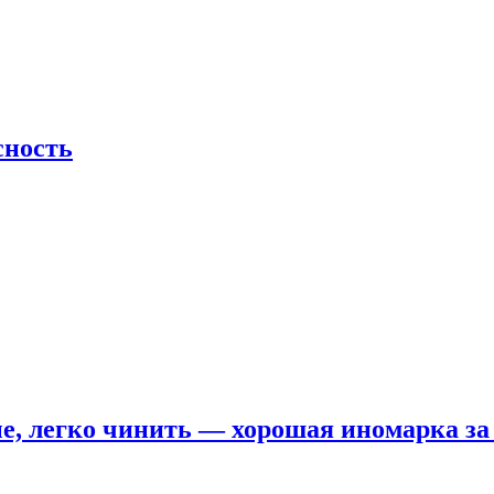
сность
е, легко чинить — хорошая иномарка за 5