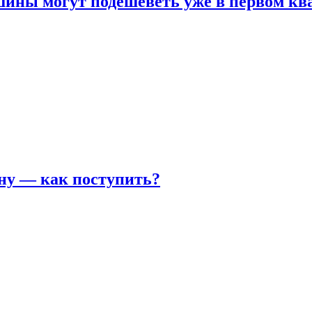
шины могут подешеветь уже в первом кв
ну — как поступить?