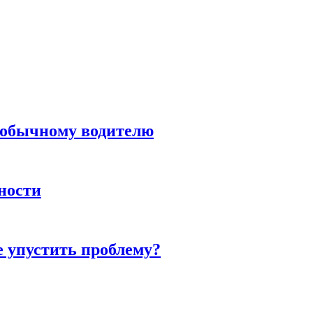
н обычному водителю
нности
е упустить проблему?