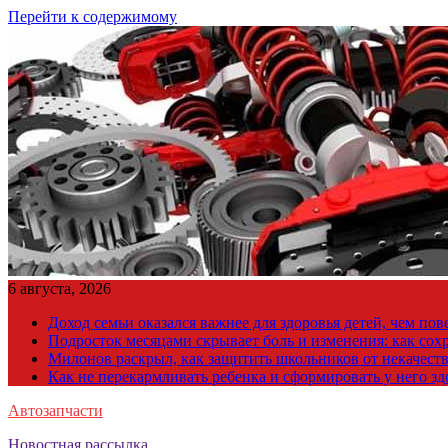
Перейти к содержимому
6 августа, 2026
Доход семьи оказался важнее для здоровья детей, чем по
Подросток месяцами скрывает боль и изменения: как сох
Милонов раскрыл, как защитить школьников от некачест
Как не перекармливать ребенка и сформировать у него з
Автозапчасти
Новостная рассылка