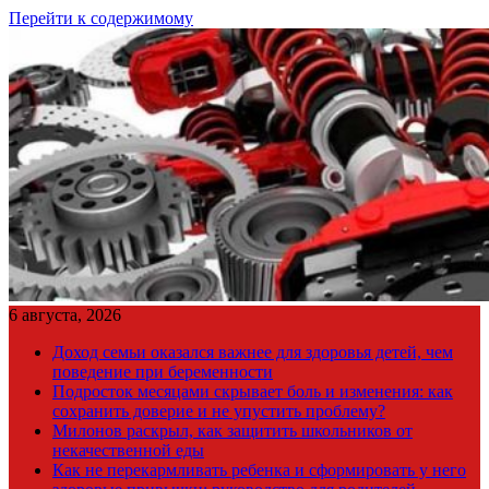
Перейти к содержимому
6 августа, 2026
Доход семьи оказался важнее для здоровья детей, чем
поведение при беременности
Подросток месяцами скрывает боль и изменения: как
сохранить доверие и не упустить проблему?
Милонов раскрыл, как защитить школьников от
некачественной еды
Как не перекармливать ребенка и сформировать у него