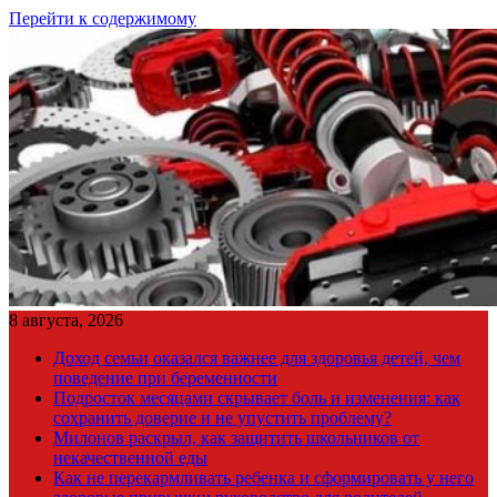
Перейти к содержимому
8 августа, 2026
Доход семьи оказался важнее для здоровья детей, чем
поведение при беременности
Подросток месяцами скрывает боль и изменения: как
сохранить доверие и не упустить проблему?
Милонов раскрыл, как защитить школьников от
некачественной еды
Как не перекармливать ребенка и сформировать у него