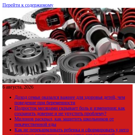
Перейти к содержимому
6 августа, 2026
Доход семьи оказался важнее для здоровья детей, чем
поведение при беременности
Подросток месяцами скрывает боль и изменения: как
сохранить доверие и не упустить проблему?
Милонов раскрыл, как защитить школьников от
некачественной еды
Как не перекармливать ребенка и сформировать у него