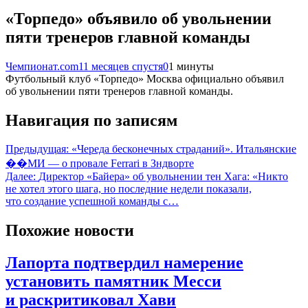
«Торпедо» объявило об увольнении
пяти тренеров главной команды
Чемпионат.com
11 месяцев спустя
0
1 минуты
Футбольный клуб «Торпедо» Москва официально объявил
об увольнении пяти тренеров главной команды.
Навигация по записям
Предыдущая:
«Череда бесконечных страданий». Итальянские
��МИ — о провале Ferrari в Зндворте
Далее:
Директор «Байера» об увольнении тен Хага: «Никто
не хотел этого шага, но последние недели показали,
что создание успешной команды с…
Похожие новости
Лапорта подтвердил намерение
установить памятник Месси
и раскритиковал Хави