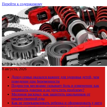
Перейти к содержимому
8 августа, 2026
Доход семьи оказался важнее для здоровья детей, чем
поведение при беременности
Подросток месяцами скрывает боль и изменения: как
сохранить доверие и не упустить проблему?
Милонов раскрыл, как защитить школьников от
некачественной еды
Как не перекармливать ребенка и сформировать у него