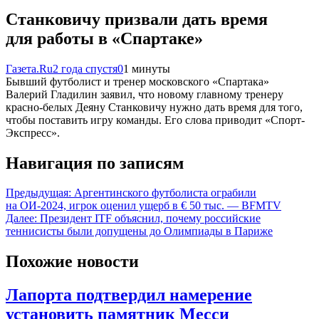
Станковичу призвали дать время
для работы в «Спартаке»
Газета.Ru
2 года спустя
0
1 минуты
Бывший футболист и тренер московского «Спартака»
Валерий Гладилин заявил, что новому главному тренеру
красно-белых Деяну Станковичу нужно дать время для того,
чтобы поставить игру команды. Его слова приводит «Спорт-
Экспресс».
Навигация по записям
Предыдущая:
Аргентинского футболиста ограбили
на ОИ-2024, игрок оценил ущерб в € 50 тыс. — BFMTV
Далее:
Президент ITF объяснил, почему российские
теннисисты были допущены до Олимпиады в Париже
Похожие новости
Лапорта подтвердил намерение
установить памятник Месси