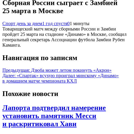
Сборная России сыграет с Замбией
25 марта в Москве
Спорт день за днем
1 год спустя
0
1 минуты
Товарищеский матч между сборными России и Замбии
пройдет 25 марта на стадионе «Динамо» в Москве, сообщил
генеральный секретарь Ассоциации футбола Замбии Рубен
Каманга.
Навигация по записям
Предыдущая:
Дзюба может летом покинуть «Акрон»
Далее:
«Спартак» всухую проиграл минскому «Динамо»
в домашнем матче чемпионата КХЛ
Похожие новости
Лапорта подтвердил намерение
установить памятник Месси
и раскритиковал Хави