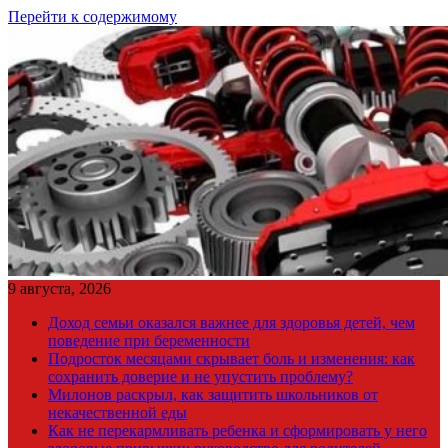
Перейти к содержимому
9 августа, 2026
Доход семьи оказался важнее для здоровья детей, чем
поведение при беременности
Подросток месяцами скрывает боль и изменения: как
сохранить доверие и не упустить проблему?
Милонов раскрыл, как защитить школьников от
некачественной еды
Как не перекармливать ребенка и сформировать у него