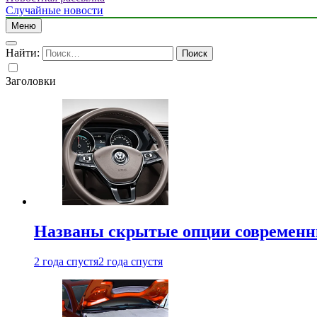
Случайные новости
Меню
Найти:
Заголовки
Названы скрытые опции современн
2 года спустя
2 года спустя