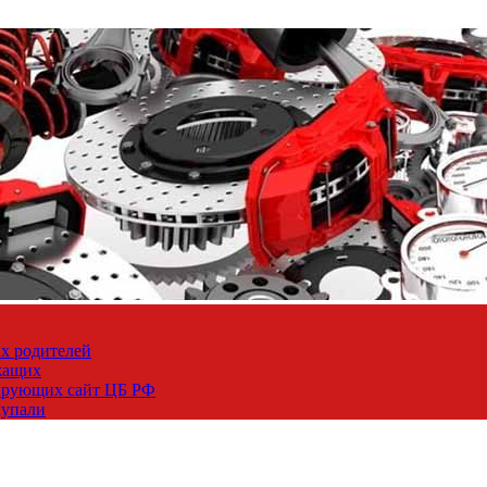
х родителей
жащих
тирующих сайт ЦБ РФ
купали