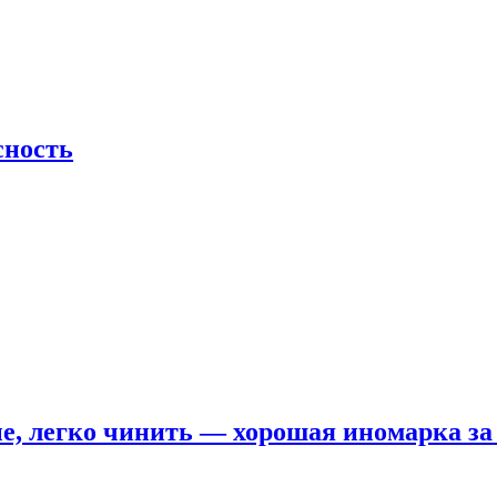
сность
е, легко чинить — хорошая иномарка за 5