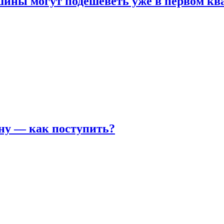
шины могут подешеветь уже в первом кв
ну — как поступить?