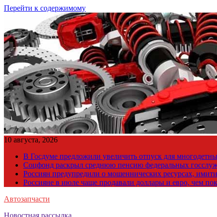
Перейти к содержимому
10 августа, 2026
В Госдуме предложили увеличить отпуск для многодетны
Соцфонд раскрыл среднюю пенсию федеральных госслу
Россиян предупредили о мошеннических ресурсах, ими
Россияне в июле чаще продавали доллары и евро, чем по
Автозапчасти
Новостная рассылка