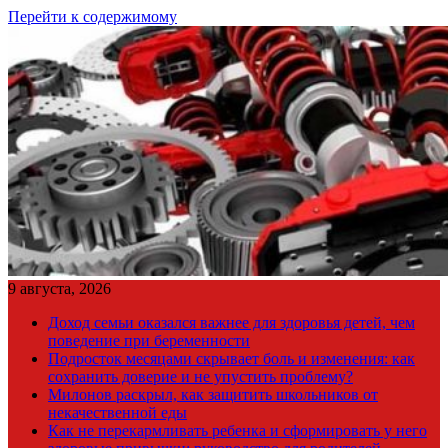
Перейти к содержимому
9 августа, 2026
Доход семьи оказался важнее для здоровья детей, чем
поведение при беременности
Подросток месяцами скрывает боль и изменения: как
сохранить доверие и не упустить проблему?
Милонов раскрыл, как защитить школьников от
некачественной еды
Как не перекармливать ребенка и сформировать у него