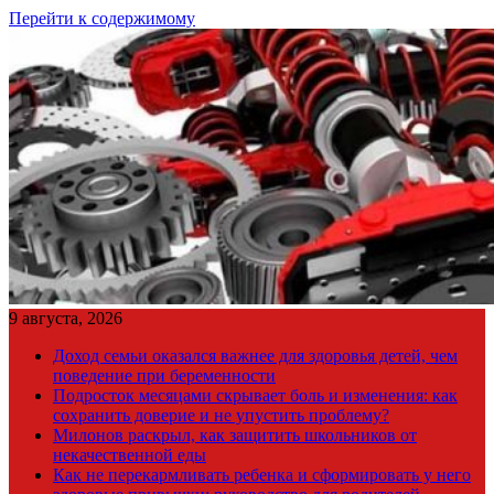
Перейти к содержимому
9 августа, 2026
Доход семьи оказался важнее для здоровья детей, чем
поведение при беременности
Подросток месяцами скрывает боль и изменения: как
сохранить доверие и не упустить проблему?
Милонов раскрыл, как защитить школьников от
некачественной еды
Как не перекармливать ребенка и сформировать у него