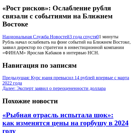
«Рост рисков»: Ослабление рубля
связали с событиями на Ближнем
Востоке
Национальная Служба Новостей
3 года спустя
0
1 минуты
Рубль начал ослабевать на фоне событий на Ближнем Востоке,
заявил директор по стратегии в инвестиционной компании
«ФИНАМ» Ярослав Кабаков в интервью НСН.
Навигация по записям
Предыдущая:
Курс юаня превысил 14 рублей впервые с марта
2022 года
Далее:
Эксперт заявил о переоцененности доллара
Похожие новости
«Рыбная отрасль испытала шок»:
как изменятся цены на горбушу в 2024
году