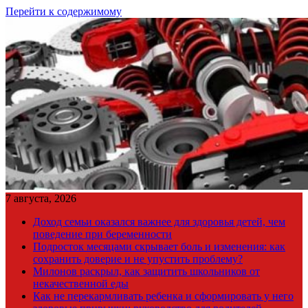
Перейти к содержимому
7 августа, 2026
Доход семьи оказался важнее для здоровья детей, чем
поведение при беременности
Подросток месяцами скрывает боль и изменения: как
сохранить доверие и не упустить проблему?
Милонов раскрыл, как защитить школьников от
некачественной еды
Как не перекармливать ребенка и сформировать у него