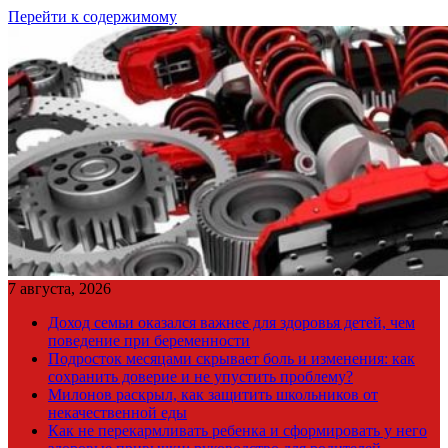
Перейти к содержимому
7 августа, 2026
Доход семьи оказался важнее для здоровья детей, чем
поведение при беременности
Подросток месяцами скрывает боль и изменения: как
сохранить доверие и не упустить проблему?
Милонов раскрыл, как защитить школьников от
некачественной еды
Как не перекармливать ребенка и сформировать у него