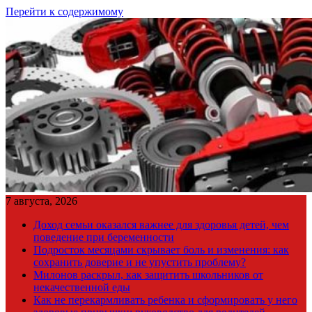
Перейти к содержимому
7 августа, 2026
Доход семьи оказался важнее для здоровья детей, чем
поведение при беременности
Подросток месяцами скрывает боль и изменения: как
сохранить доверие и не упустить проблему?
Милонов раскрыл, как защитить школьников от
некачественной еды
Как не перекармливать ребенка и сформировать у него