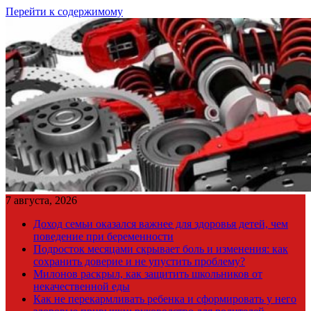
Перейти к содержимому
7 августа, 2026
Доход семьи оказался важнее для здоровья детей, чем
поведение при беременности
Подросток месяцами скрывает боль и изменения: как
сохранить доверие и не упустить проблему?
Милонов раскрыл, как защитить школьников от
некачественной еды
Как не перекармливать ребенка и сформировать у него