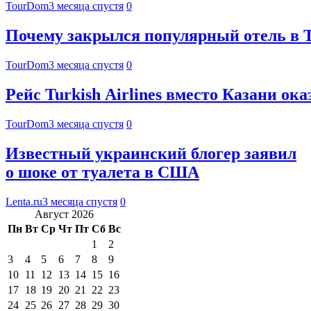
TourDom
3 месяца спустя
0
Почему закрылся популярный отель в 
TourDom
3 месяца спустя
0
Рейс Turkish Airlines вместо Казани ока
TourDom
3 месяца спустя
0
Известный украинский блогер заявил
о шоке от туалета в США
Lenta.ru
3 месяца спустя
0
Август 2026
Пн
Вт
Ср
Чт
Пт
Сб
Вс
1
2
3
4
5
6
7
8
9
10
11
12
13
14
15
16
17
18
19
20
21
22
23
24
25
26
27
28
29
30