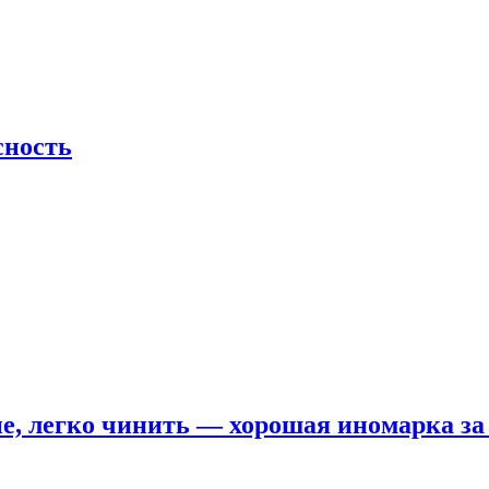
сность
е, легко чинить — хорошая иномарка за 5