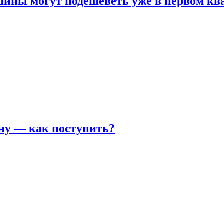
шины могут подешеветь уже в первом кв
ну — как поступить?