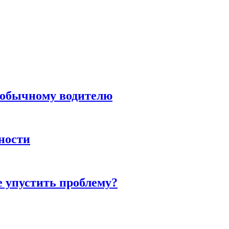
н обычному водителю
нности
е упустить проблему?