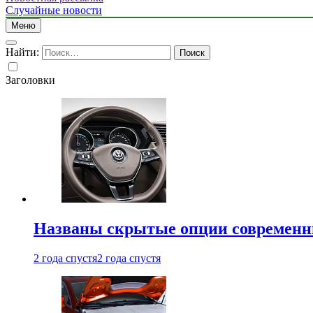
Случайные новости
Меню
Найти:
Заголовки
Названы скрытые опции современн
2 года спустя
2 года спустя