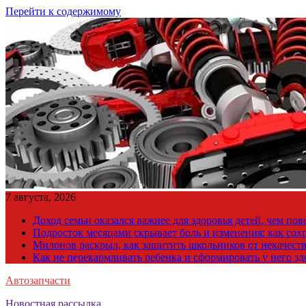
Перейти к содержимому
7 августа, 2026
Доход семьи оказался важнее для здоровья детей, чем по
Подросток месяцами скрывает боль и изменения: как сох
Милонов раскрыл, как защитить школьников от некачест
Как не перекармливать ребенка и сформировать у него з
Автозапчасти
Новостная рассылка