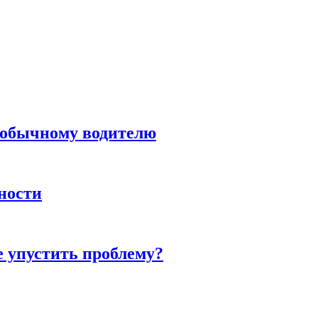
н обычному водителю
нности
е упустить проблему?