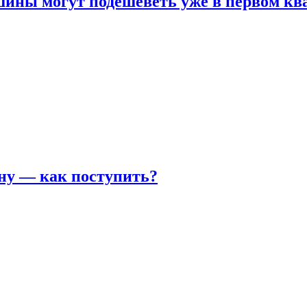
шины могут подешеветь уже в первом кв
ну — как поступить?