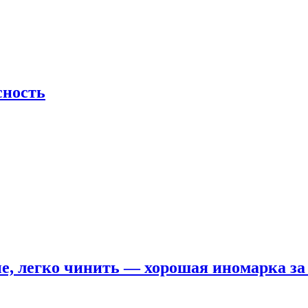
сность
е, легко чинить — хорошая иномарка за 5