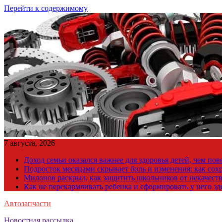
Перейти к содержимому
7 августа, 2026
Доход семьи оказался важнее для здоровья детей, чем по
Подросток месяцами скрывает боль и изменения: как сох
Милонов раскрыл, как защитить школьников от некачест
Как не перекармливать ребенка и сформировать у него з
Автозапчасти
Новостная рассылка