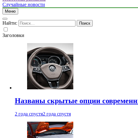
Случайные новости
Меню
Найти:
Заголовки
Названы скрытые опции современн
2 года спустя
2 года спустя