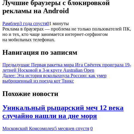
Лучшие браузеры c блокировкой
рекламы на Android
Рамблер
3 года спустя
0
1 минуты
Реклама в браузерах — проблема не только пользователей ПК,
но и тех, кто чаще занимается интернет-серфингом
на мобильных телефонах.
Навигация по записям
Предыдущая:
Первая ракетка мира Ига Свёнтек проиграла 19-
летней Носковой в 3-м круге Australian Open
Далее:
Эта история всколыхнула Россию: как умер
выброшенный из поезда кот Твикс
Похожие новости
Уникальный рыцарский меч 12 века
случайно нашли на дне моря
Московский Комсомолец
5 месяцев спустя
0