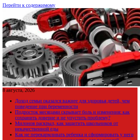
Перейти к содержимому
8 августа, 2026
Доход семьи оказался важнее для здоровья детей, чем
поведение при беременности
Подросток месяцами скрывает боль и изменения: как
сохранить доверие и не упустить проблему?
Милонов раскрыл, как защитить школьников от
некачественной еды
Как не перекармливать ребенка и сформировать у него