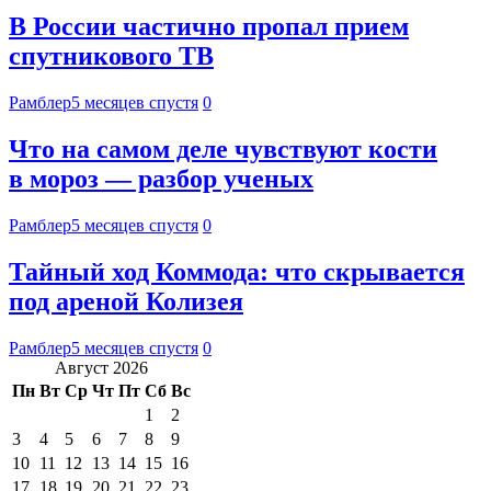
В России частично пропал прием
спутникового ТВ
Рамблер
5 месяцев спустя
0
Что на самом деле чувствуют кости
в мороз — разбор ученых
Рамблер
5 месяцев спустя
0
Тайный ход Коммода: что скрывается
под ареной Колизея
Рамблер
5 месяцев спустя
0
Август 2026
Пн
Вт
Ср
Чт
Пт
Сб
Вс
1
2
3
4
5
6
7
8
9
10
11
12
13
14
15
16
17
18
19
20
21
22
23