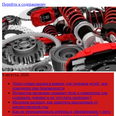
Перейти к содержимому
9 августа, 2026
Доход семьи оказался важнее для здоровья детей, чем
поведение при беременности
Подросток месяцами скрывает боль и изменения: как
сохранить доверие и не упустить проблему?
Милонов раскрыл, как защитить школьников от
некачественной еды
Как не перекармливать ребенка и сформировать у него