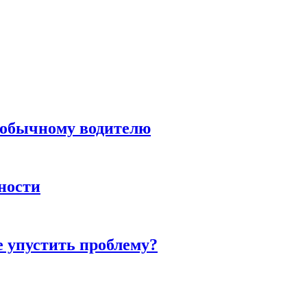
н обычному водителю
нности
е упустить проблему?