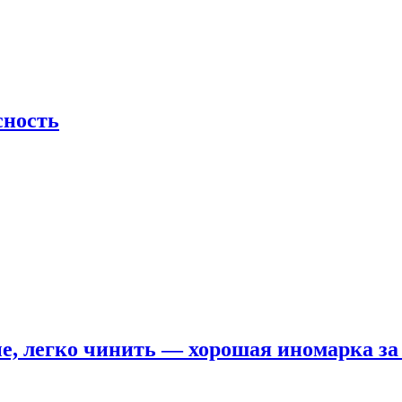
сность
е, легко чинить — хорошая иномарка за 5