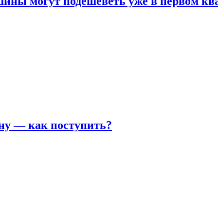
шины могут подешеветь уже в первом кв
ну — как поступить?