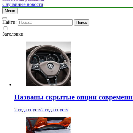
Случайные новости
Меню
Найти:
Заголовки
Названы скрытые опции современн
2 года спустя
2 года спустя