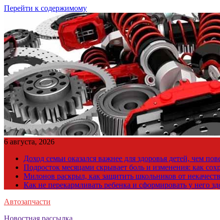
Перейти к содержимому
6 августа, 2026
Доход семьи оказался важнее для здоровья детей, чем по
Подросток месяцами скрывает боль и изменения: как сох
Милонов раскрыл, как защитить школьников от некачест
Как не перекармливать ребенка и сформировать у него з
Автозапчасти
Новостная рассылка