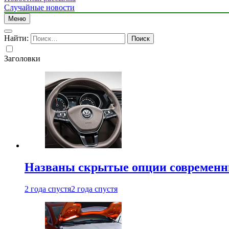
Случайные новости
Меню
Найти:
Заголовки
Названы скрытые опции современн
2 года спустя
2 года спустя