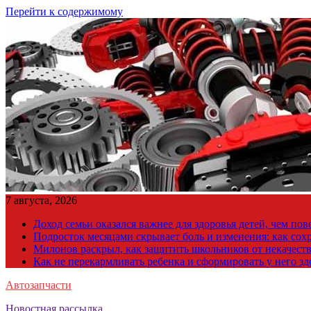
Перейти к содержимому
7 августа, 2026
Доход семьи оказался важнее для здоровья детей, чем по
Подросток месяцами скрывает боль и изменения: как сох
Милонов раскрыл, как защитить школьников от некачест
Как не перекармливать ребенка и сформировать у него з
Автозапчасти
Новостная рассылка