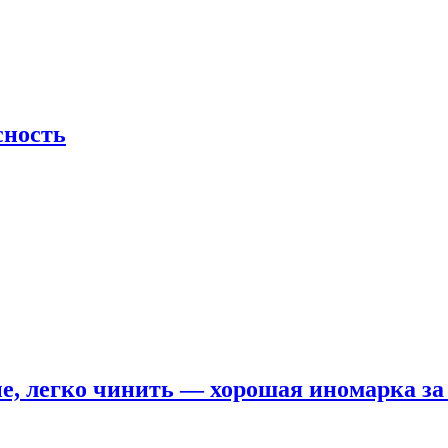
сность
е, легко чинить — хорошая иномарка за 5