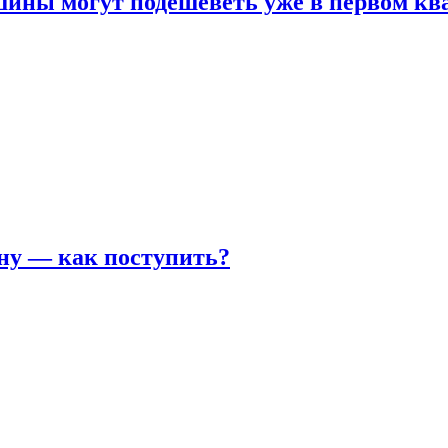
шины могут подешеветь уже в первом кв
ну — как поступить?