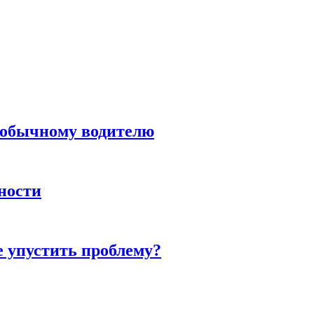
н обычному водителю
нности
е упустить проблему?