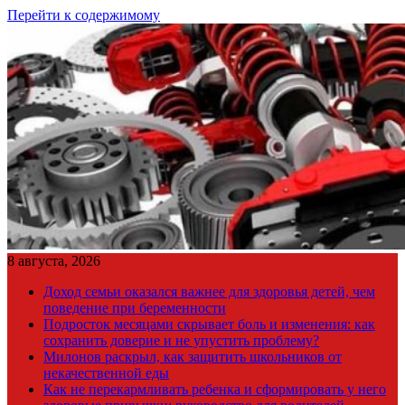
Перейти к содержимому
8 августа, 2026
Доход семьи оказался важнее для здоровья детей, чем
поведение при беременности
Подросток месяцами скрывает боль и изменения: как
сохранить доверие и не упустить проблему?
Милонов раскрыл, как защитить школьников от
некачественной еды
Как не перекармливать ребенка и сформировать у него