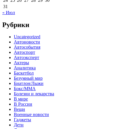
24
25
26
27
28
29
30
31
« Июл
Рубрики
Uncategorized
Автоновости
Автособытия
Автоспорт
Автоэксперт
Актеры
Аналитика
Баскетбол
Безумный мир
Биатлон/Лыжи
Бокс/MMA
Болезни и лекарства
В мире
В России
Вещи
Военные новости
Гаджеты
Дети