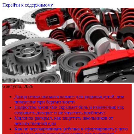
Перейти к содержимому
6 августа, 2026
Доход семьи оказался важнее для здоровья детей, чем
поведение при беременности
Подросток месяцами скрывает боль и изменения: как
сохранить доверие и не упустить проблему?
Милонов раскрыл, как защитить школьников от
некачественной еды
Как не перекармливать ребенка и сформировать у него