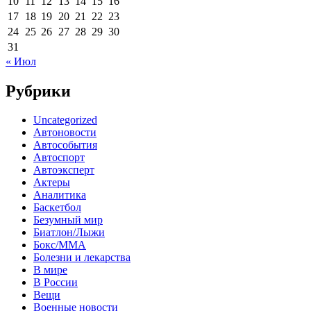
10
11
12
13
14
15
16
17
18
19
20
21
22
23
24
25
26
27
28
29
30
31
« Июл
Рубрики
Uncategorized
Автоновости
Автособытия
Автоспорт
Автоэксперт
Актеры
Аналитика
Баскетбол
Безумный мир
Биатлон/Лыжи
Бокс/MMA
Болезни и лекарства
В мире
В России
Вещи
Военные новости