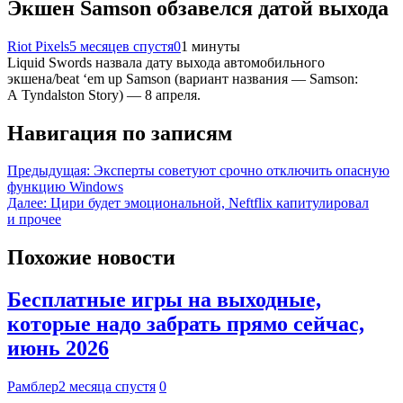
Экшен Samson обзавелся датой выхода
Riot Pixels
5 месяцев спустя
0
1 минуты
Liquid Swords назвала дату выхода автомобильного
экшена/beat ‘em up Samson (вариант названия — Samson:
A Tyndalston Story) — 8 апреля.
Навигация по записям
Предыдущая:
Эксперты советуют срочно отключить опасную
функцию Windows
Далее:
Цири будет эмоциональной, Neftflix капитулировал
и прочее
Похожие новости
Бесплатные игры на выходные,
которые надо забрать прямо сейчас,
июнь 2026
Рамблер
2 месяца спустя
0