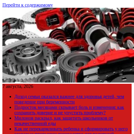
Перейти к содержимому
7 августа, 2026
Доход семьи оказался важнее для здоровья детей, чем
поведение при беременности
Подросток месяцами скрывает боль и изменения: как
сохранить доверие и не упустить проблему?
Милонов раскрыл, как защитить школьников от
некачественной еды
Как не перекармливать ребенка и сформировать у него