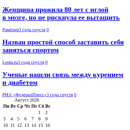
Женщина прожила 80 лет с иглой
в мозге, но не рискнула ее вытащить
Рамблер
3 года спустя
0
Назван простой способ заставить себя
заняться спортом
Lenta.ru
3 года спустя
0
Ученые нашли связь между курением
и диабетом
РИА «ФедералПресс»
3 года спустя
0
Август 2026
Пн
Вт
Ср
Чт
Пт
Сб
Вс
1
2
3
4
5
6
7
8
9
10
11
12
13
14
15
16