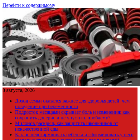
Перейти к содержимому
8 августа, 2026
Доход семьи оказался важнее для здоровья детей, чем
поведение при беременности
Подросток месяцами скрывает боль и изменения: как
сохранить доверие и не упустить проблему?
Милонов раскрыл, как защитить школьников от
некачественной еды
Как не перекармливать ребенка и сформировать у него