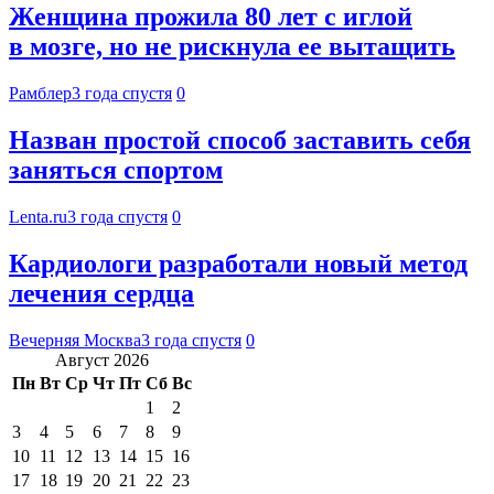
Женщина прожила 80 лет с иглой
в мозге, но не рискнула ее вытащить
Рамблер
3 года спустя
0
Назван простой способ заставить себя
заняться спортом
Lenta.ru
3 года спустя
0
Кардиологи разработали новый метод
лечения сердца
Вечерняя Москва
3 года спустя
0
Август 2026
Пн
Вт
Ср
Чт
Пт
Сб
Вс
1
2
3
4
5
6
7
8
9
10
11
12
13
14
15
16
17
18
19
20
21
22
23