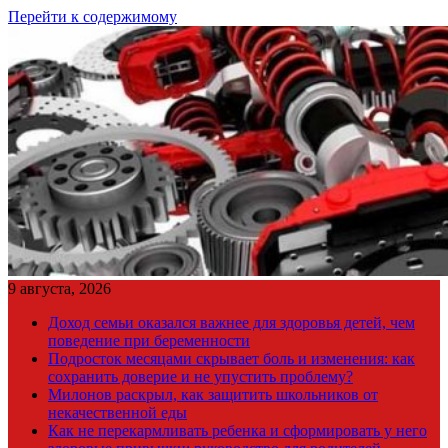
Перейти к содержимому
9 августа, 2026
Доход семьи оказался важнее для здоровья детей, чем
поведение при беременности
Подросток месяцами скрывает боль и изменения: как
сохранить доверие и не упустить проблему?
Милонов раскрыл, как защитить школьников от
некачественной еды
Как не перекармливать ребенка и сформировать у него