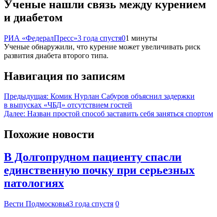
Ученые нашли связь между курением
и диабетом
РИА «ФедералПресс»
3 года спустя
0
1 минуты
Ученые обнаружили, что курение может увеличивать риск
развития диабета второго типа.
Навигация по записям
Предыдущая:
Комик Нурлан Сабуров объяснил задержки
в выпусках «ЧБД» отсутствием гостей
Далее:
Назван простой способ заставить себя заняться спортом
Похожие новости
В Долгопрудном пациенту спасли
единственную почку при серьезных
патологиях
Вести Подмосковья
3 года спустя
0