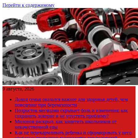
Перейти к содержимому
9 августа, 2026
Доход семьи оказался важнее для здоровья детей, чем
поведение при беременности
Подросток месяцами скрывает боль и изменения: как
сохранить доверие и не упустить проблему?
Милонов раскрыл, как защитить школьников от
некачественной еды
Как не перекармливать ребенка и сформировать у него