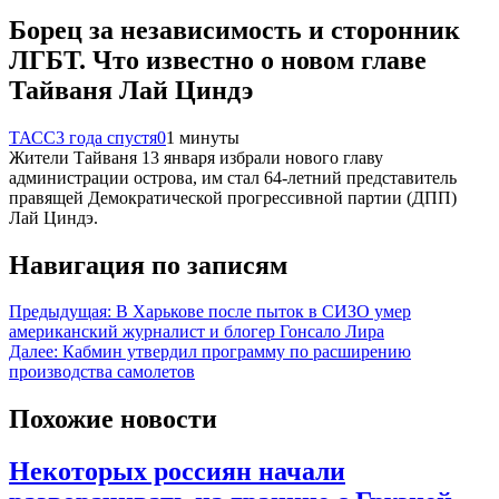
Борец за независимость и сторонник
ЛГБТ. Что известно о новом главе
Тайваня Лай Циндэ
ТАСС
3 года спустя
0
1 минуты
Жители Тайваня 13 января избрали нового главу
администрации острова, им стал 64-летний представитель
правящей Демократической прогрессивной партии (ДПП)
Лай Циндэ.
Навигация по записям
Предыдущая:
В Харькове после пыток в СИЗО умер
американский журналист и блогер Гонсало Лира
Далее:
Кабмин утвердил программу по расширению
производства самолетов
Похожие новости
Некоторых россиян начали