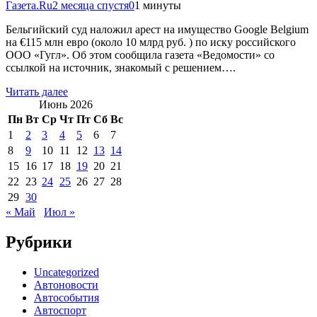
Газета.Ru
2 месяца спустя
0
1 минуты
Бельгийский суд наложил арест на имущество Google Belgium
на €115 млн евро (около 10 млрд руб. ) по иску российского
ООО «Гугл». Об этом сообщила газета «Ведомости» со
ссылкой на источник, знакомый с решением….
Читать далее
Июнь 2026
Пн
Вт
Ср
Чт
Пт
Сб
Вс
1
2
3
4
5
6
7
8
9
10
11
12
13
14
15
16
17
18
19
20
21
22
23
24
25
26
27
28
29
30
« Май
Июл »
Рубрики
Uncategorized
Автоновости
Автособытия
Автоспорт