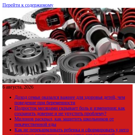
Перейти к содержимому
6 августа, 2026
Доход семьи оказался важнее для здоровья детей, чем
поведение при беременности
Подросток месяцами скрывает боль и изменения: как
сохранить доверие и не упустить проблему?
Милонов раскрыл, как защитить школьников от
некачественной еды
Как не перекармливать ребенка и сформировать у него