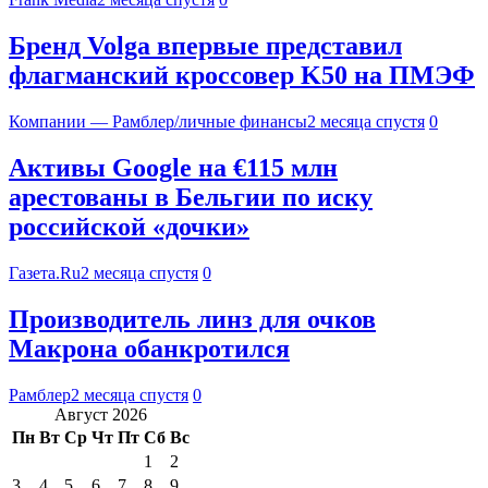
Бренд Volga впервые представил
флагманский кроссовер K50 на ПМЭФ
Компании — Рамблер/личные финансы
2 месяца спустя
0
Активы Google на €115 млн
арестованы в Бельгии по иску
российской «дочки»
Газета.Ru
2 месяца спустя
0
Производитель линз для очков
Макрона обанкротился
Рамблер
2 месяца спустя
0
Август 2026
Пн
Вт
Ср
Чт
Пт
Сб
Вс
1
2
3
4
5
6
7
8
9