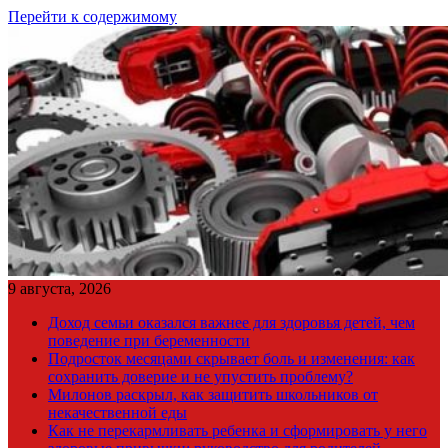
Перейти к содержимому
9 августа, 2026
Доход семьи оказался важнее для здоровья детей, чем
поведение при беременности
Подросток месяцами скрывает боль и изменения: как
сохранить доверие и не упустить проблему?
Милонов раскрыл, как защитить школьников от
некачественной еды
Как не перекармливать ребенка и сформировать у него