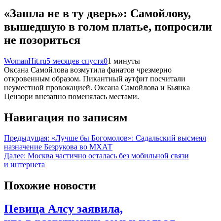
«Зашла не в ту дверь»: Самойлову,
вышедшую в голом платье, попросили
не позориться
WomanHit.ru
5 месяцев спустя
0
1 минуты
Оксана Самойлова возмутила фанатов чрезмерно
откровенным образом. Пикантный аутфит посчитали
неуместной провокацией. Оксана Самойлова и Бьянка
Цензори внезапно поменялась местами.
Навигация по записям
Предыдущая:
«Лучше бы Богомолов»: Садальский высмеял
назначение Безрукова во МХАТ
Далее:
Москва частично осталась без мобильной связи
и интернета
Похожие новости
Певица Алсу заявила,