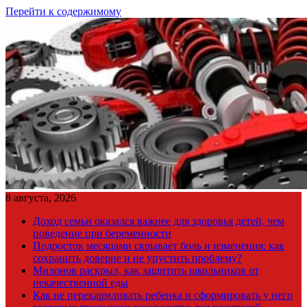
Перейти к содержимому
8 августа, 2026
Доход семьи оказался важнее для здоровья детей, чем
поведение при беременности
Подросток месяцами скрывает боль и изменения: как
сохранить доверие и не упустить проблему?
Милонов раскрыл, как защитить школьников от
некачественной еды
Как не перекармливать ребенка и сформировать у него