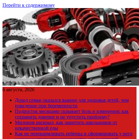
Перейти к содержимому
6 августа, 2026
Доход семьи оказался важнее для здоровья детей, чем
поведение при беременности
Подросток месяцами скрывает боль и изменения: как
сохранить доверие и не упустить проблему?
Милонов раскрыл, как защитить школьников от
некачественной еды
Как не перекармливать ребенка и сформировать у него