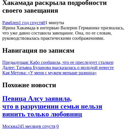
Хакамада раскрыла подробности
своего завещания
Рамблер
1 год спустя
0
1 минуты
Ирина Хакамада в интервью Валерии Германике призналась,
что уже давно составила завещание. Она, по ее словам,
руководствовалась практическими соображениями.
Навигация по записям
Предыдущая:
Кабо сообщила, что ее преследует сталкер
Далее:
Татьяна Буланова высказалась о молодой невесте
Кая Метова: «У меня с мужем меньше разница»
Похожие новости
Певица Алсу заявила,
что в разрушении семьи нельзя
винить только любовниц
Москва24
5 месяцев спустя
0