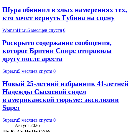
Шура обвинил в злых намерениях тех,
кто хочет вернуть Губина на сцену
WomanHit.ru
5 месяцев спустя
0
Раскрыто содержание сообщения,
которое Бритни Спирс отправила
другу после ареста
Super.ru
5 месяцев спустя
0
Новый 25-летний избранник 41-летней
Надежды Сысоевой сидел
в американской тюрьме: эксклюзив
Super
Super.ru
5 месяцев спустя
0
Август 2026
Пн
Вт
Ср
Чт
Пт
Сб
Вс