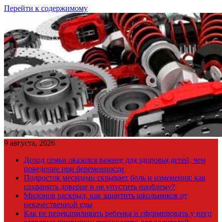
Перейти к содержимому
9 августа, 2026
Доход семьи оказался важнее для здоровья детей, чем
поведение при беременности
Подросток месяцами скрывает боль и изменения: как
сохранить доверие и не упустить проблему?
Милонов раскрыл, как защитить школьников от
некачественной еды
Как не перекармливать ребенка и сформировать у него