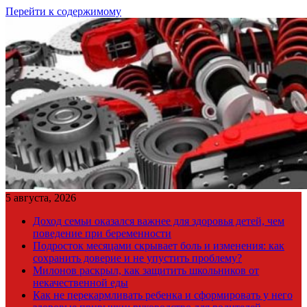
Перейти к содержимому
5 августа, 2026
Доход семьи оказался важнее для здоровья детей, чем
поведение при беременности
Подросток месяцами скрывает боль и изменения: как
сохранить доверие и не упустить проблему?
Милонов раскрыл, как защитить школьников от
некачественной еды
Как не перекармливать ребенка и сформировать у него