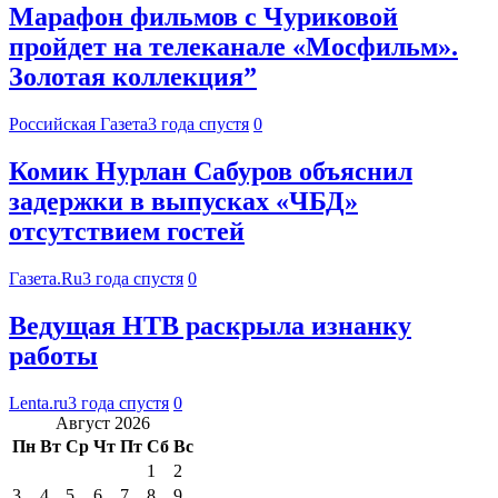
Марафон фильмов с Чуриковой
пройдет на телеканале «Мосфильм».
Золотая коллекция”
Российская Газета
3 года спустя
0
Комик Нурлан Сабуров объяснил
задержки в выпусках «ЧБД»
отсутствием гостей
Газета.Ru
3 года спустя
0
Ведущая НТВ раскрыла изнанку
работы
Lenta.ru
3 года спустя
0
Август 2026
Пн
Вт
Ср
Чт
Пт
Сб
Вс
1
2
3
4
5
6
7
8
9