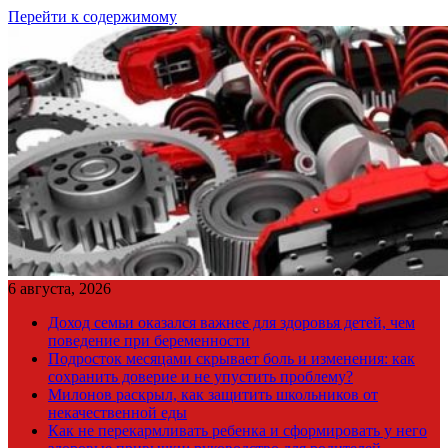
Перейти к содержимому
6 августа, 2026
Доход семьи оказался важнее для здоровья детей, чем
поведение при беременности
Подросток месяцами скрывает боль и изменения: как
сохранить доверие и не упустить проблему?
Милонов раскрыл, как защитить школьников от
некачественной еды
Как не перекармливать ребенка и сформировать у него