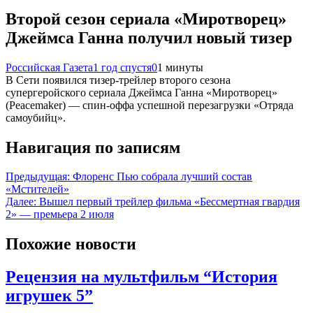
Второй сезон сериала «Миротворец»
Джеймса Ганна получил новый тизер
Российская Газета
1 год спустя
0
1 минуты
В Сети появился тизер-трейлер второго сезона
супергеройского сериала Джеймса Ганна «Миротворец»
(Peacemaker) — спин-оффа успешной перезагрузки «Отряда
самоубийц».
Навигация по записям
Предыдущая:
Флоренс Пью собрала лучший состав
«Мстителей»
Далее:
Вышел первый трейлер фильма «Бессмертная гвардия
2» — премьера 2 июля
Похожие новости
Рецензия на мультфильм “История
игрушек 5”