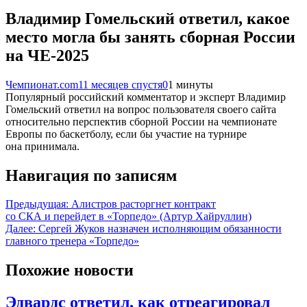
Владимир Гомельский ответил, какое
место могла бы занять сборная России
на ЧЕ-2025
Чемпионат.com
11 месяцев спустя
0
1 минуты
Популярный российский комментатор и эксперт Владимир
Гомельский ответил на вопрос пользователя своего сайта
относительно перспектив сборной России на чемпионате
Европы по баскетболу, если бы участие на турнире
она принимала.
Навигация по записям
Предыдущая:
Алистров расторгнет контракт
со СКА и перейдет в «Торпедо» (Артур Хайруллин)
Далее:
Сергей Жуков назначен исполняющим обязанности
главного тренера «Торпедо»
Похожие новости
Эдвардс ответил, как отреагировал