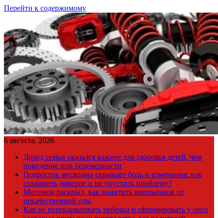
Перейти к содержимому
6 августа, 2026
Доход семьи оказался важнее для здоровья детей, чем
поведение при беременности
Подросток месяцами скрывает боль и изменения: как
сохранить доверие и не упустить проблему?
Милонов раскрыл, как защитить школьников от
некачественной еды
Как не перекармливать ребенка и сформировать у него