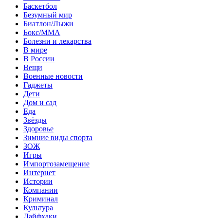
Баскетбол
Безумный мир
Биатлон/Лыжи
Бокс/MMA
Болезни и лекарства
В мире
В России
Вещи
Военные новости
Гаджеты
Дети
Дом и сад
Еда
Звёзды
Здоровье
Зимние виды спорта
ЗОЖ
Игры
Импортозамещение
Интернет
Истории
Компании
Криминал
Культура
Лайфхаки