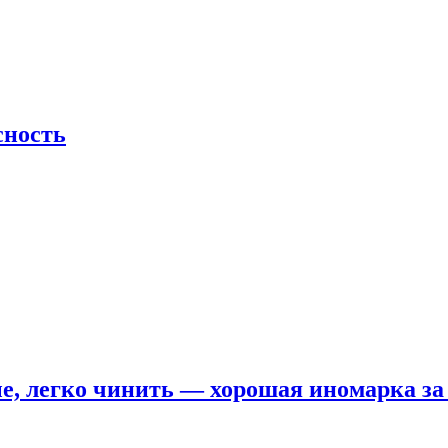
сность
е, легко чинить — хорошая иномарка за 5