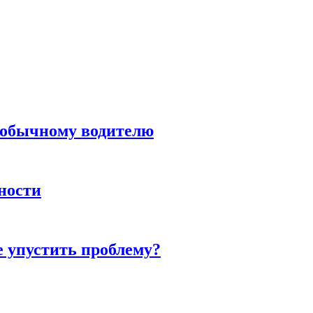
н обычному водителю
нности
е упустить проблему?