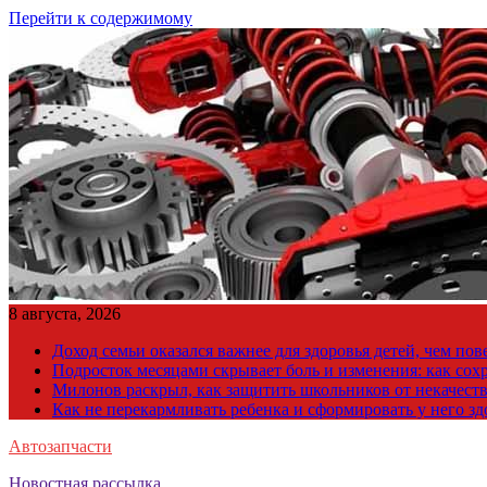
Перейти к содержимому
8 августа, 2026
Доход семьи оказался важнее для здоровья детей, чем по
Подросток месяцами скрывает боль и изменения: как сох
Милонов раскрыл, как защитить школьников от некачест
Как не перекармливать ребенка и сформировать у него з
Автозапчасти
Новостная рассылка