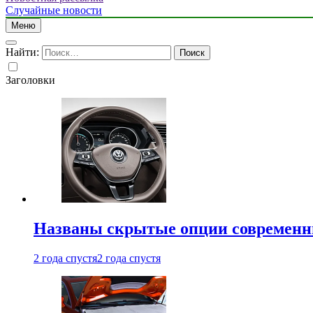
Случайные новости
Меню
Найти:
Заголовки
Названы скрытые опции современн
2 года спустя
2 года спустя