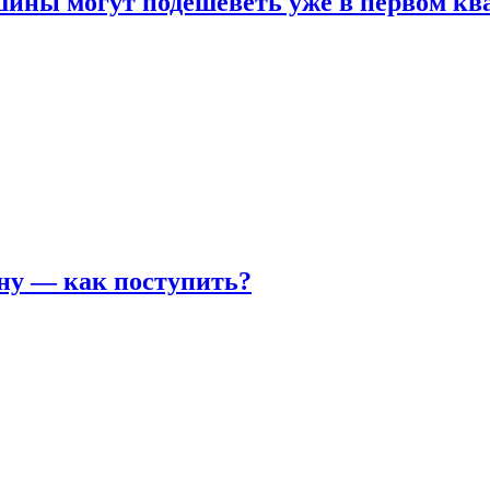
шины могут подешеветь уже в первом кв
ну — как поступить?