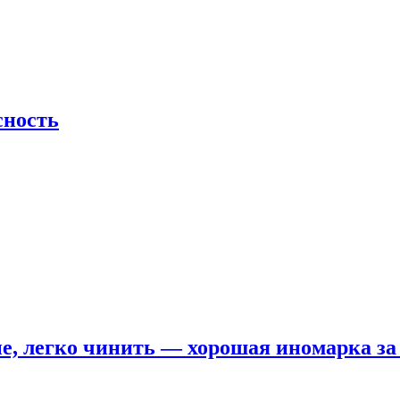
сность
е, легко чинить — хорошая иномарка за 5