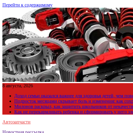
Перейти к содержимому
8 августа, 2026
Доход семьи оказался важнее для здоровья детей, чем по
Подросток месяцами скрывает боль и изменения: как сох
Милонов раскрыл, как защитить школьников от некачест
Как не перекармливать ребенка и сформировать у него з
Автозапчасти
Новостная рассылка