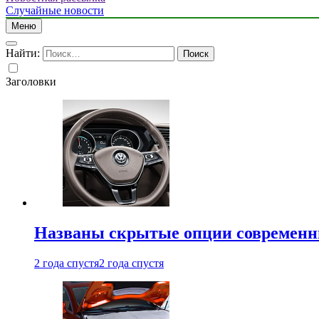
Случайные новости
Меню
Найти:
Заголовки
Названы скрытые опции современн
2 года спустя
2 года спустя