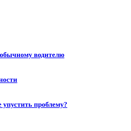
н обычному водителю
нности
е упустить проблему?