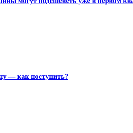
шины могут подешеветь уже в первом кв
ну — как поступить?