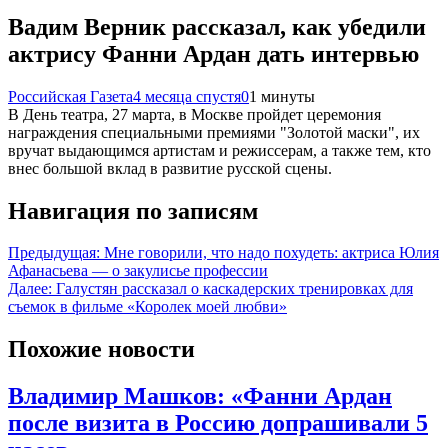
Вадим Верник рассказал, как убедили
актрису Фанни Ардан дать интервью
Российская Газета
4 месяца спустя
0
1 минуты
В День театра, 27 марта, в Москве пройдет церемония
награждения специальными премиями "Золотой маски", их
вручат выдающимся артистам и режиссерам, а также тем, кто
внес большой вклад в развитие русской сцены.
Навигация по записям
Предыдущая:
Мне говорили, что надо похудеть: актриса Юлия
Афанасьева — о закулисье профессии
Далее:
Галустян рассказал о каскадерских тренировках для
съемок в фильме «Королек моей любви»
Похожие новости
Владимир Машков: «Фанни Ардан
после визита в Россию допрашивали 5