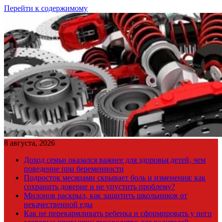
Перейти к содержимому
8 августа, 2026
Доход семьи оказался важнее для здоровья детей, чем
поведение при беременности
Подросток месяцами скрывает боль и изменения: как
сохранить доверие и не упустить проблему?
Милонов раскрыл, как защитить школьников от
некачественной еды
Как не перекармливать ребенка и сформировать у него